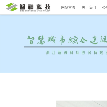
网站首页
关于我们
公