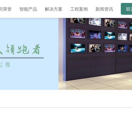
司荣誉
智能产品
解决方案
工程案例
新闻资讯
联