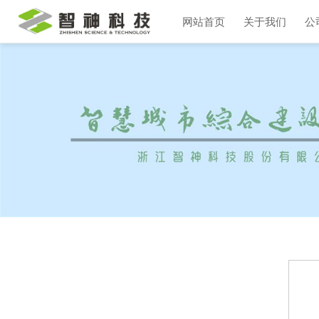
网站首页
关于我们
公