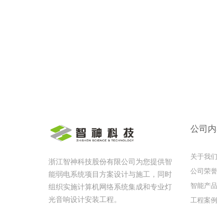
公司内
关于我
浙江智神科技股份有限公司为您提供智
公司荣
能弱电系统项目方案设计与施工，同时
智能产
组织实施计算机网络系统集成和专业灯
光音响设计安装工程。
工程案