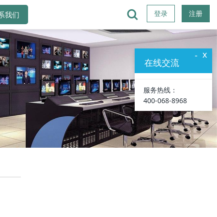
登录
注册
系我们
x
-
在线交流
服务热线：
400-068-8968